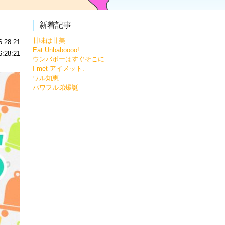
新着記事
甘味は甘美
:28:21
Eat Unbaboooo!
:28:21
ウンバボーはすぐそこに
I met アイメット.
ワル知恵
パワフル弟爆誕