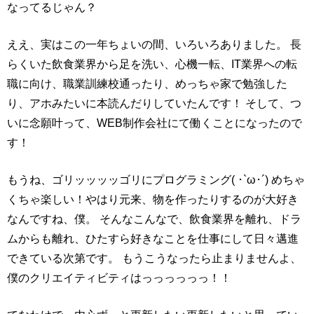
なってるじゃん？
ええ、実はこの一年ちょいの間、いろいろありました。 長
らくいた飲食業界から足を洗い、心機一転、IT業界への転
職に向け、職業訓練校通ったり、めっちゃ家で勉強した
り、アホみたいに本読んだりしていたんです！ そして、つ
いに念願叶って、WEB制作会社にて働くことになったので
す！
もうね、ゴリッッッッゴリにプログラミング( ･`ω･´) めちゃ
くちゃ楽しい！やはり元来、物を作ったりするのが大好き
なんですね、僕。 そんなこんなで、飲食業界を離れ、ドラ
ムからも離れ、ひたすら好きなことを仕事にして日々邁進
できている次第です。 もうこうなったら止まりませんよ、
僕のクリエイティビティはっっっっっっ！！