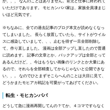
が、、、 なんのことはありません。育児と仕事に終われて
いただけであります。 モヒカンパパ家は、家族全員凄まじ
いほど元気です。
※ちなみに、全ての過去記事のブログ本文が読めなくなっ
てしまいました。 長らく放置していたら、サイトがウイル
スに感染していまして、、、止むを得ず一旦全部削除し
て、作り直しました。 漫画は全部アップし直したので普通
に読めます。 記事の文章とか、バックアップは全部とって
あるんだけど、、今はもうない画像のリンクとか大量にあ
るので、それらを全部精査してからじゃないと公開できな
い、、。 なのでひとまずそこらへんのことは大目に見て、
どうかまたモヒアカ戦記を可愛がってあげてください。
転生・モヒカンパパ
どうして急に漫画再開してんの？てか、４コマですらなく