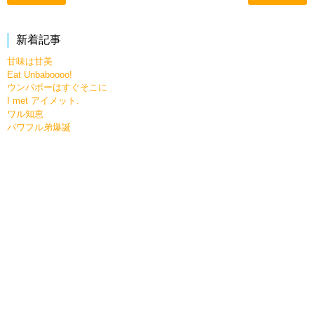
新着記事
甘味は甘美
Eat Unbaboooo!
ウンバボーはすぐそこに
I met アイメット.
ワル知恵
パワフル弟爆誕