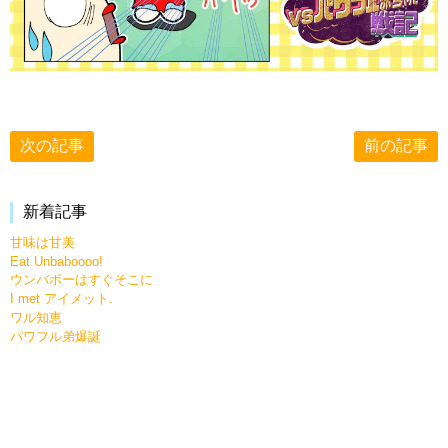
次の記事
前の記事
新着記事
甘味は甘美
Eat Unbaboooo!
ウンバボーはすぐそこに
I met アイメット.
ワル知恵
パワフル弟爆誕