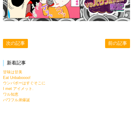
次の記事
前の記事
新着記事
甘味は甘美
Eat Unbaboooo!
ウンバボーはすぐそこに
I met アイメット.
ワル知恵
パワフル弟爆誕