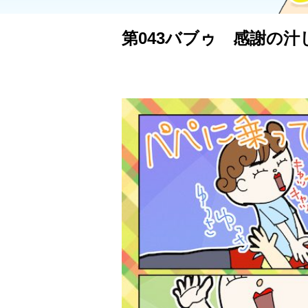
第043バブゥ 感謝の汁