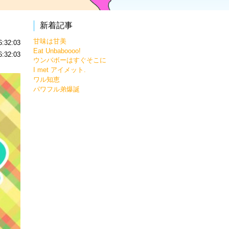
新着記事
甘味は甘美
:32:03
Eat Unbaboooo!
:32:03
ウンバボーはすぐそこに
I met アイメット.
ワル知恵
パワフル弟爆誕