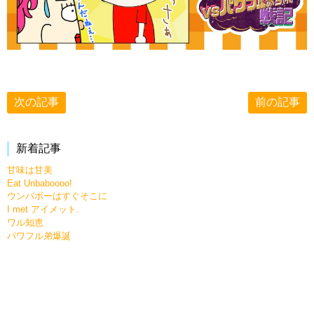
次の記事
前の記事
新着記事
甘味は甘美
Eat Unbaboooo!
ウンバボーはすぐそこに
I met アイメット.
ワル知恵
パワフル弟爆誕