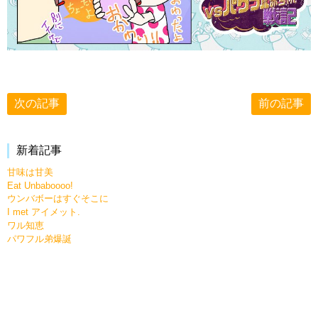
次の記事
前の記事
新着記事
甘味は甘美
Eat Unbaboooo!
ウンバボーはすぐそこに
I met アイメット.
ワル知恵
パワフル弟爆誕